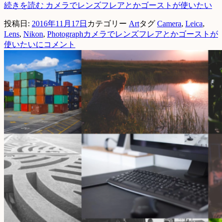
続きを読む
カメラでレンズフレアとかゴーストが使いたい
投稿日:
2016年11月17日
カテゴリー
Art
タグ
Camera
,
Leica
,
Lens
,
Nikon
,
Photograph
カメラでレンズフレアとかゴーストが
使いたいに
コメント