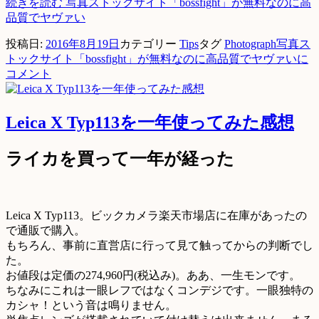
続きを読む
写真ストックサイト「bossfight」が無料なのに高
品質でヤヴァい
投稿日:
2016年8月19日
カテゴリー
Tips
タグ
Photograph
写真ス
トックサイト「bossfight」が無料なのに高品質でヤヴァいに
コメント
Leica X Typ113を一年使ってみた感想
ライカを買って一年が経った
Leica X Typ113。ビックカメラ楽天市場店に在庫があったの
で通販で購入。
もちろん、事前に直営店に行って見て触ってからの判断でし
た。
お値段は定価の274,960円(税込み)。ああ、一生モンです。
ちなみにこれは一眼レフではなくコンデジです。一眼独特の
カシャ！という音は鳴りません。