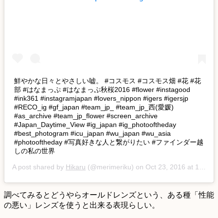
鮮やかな日々とやさしい嘘。 #コスモス #コスモス畑 #花 #花
部 #はなまっぷ #はなまっぷ秋桜2016 #flower #instagood
#ink361 #instagramjapan #lovers_nippon #igers #igersjp
#RECO_ig #gf_japan #team_jp_ #team_jp_西(愛媛)
#as_archive #team_jp_flower #screen_archive
#Japan_Daytime_View #ig_japan #ig_photooftheday
#best_photogram #icu_japan #wu_japan #wu_asia
#photooftheday #写真好きな人と繋がりたい #ファインダー越
しの私の世界
A post shared by
Hikaru
(@merimeriku) on
Oct 23, 2016 at 1:07am PDT
調べてみるとどうやらオールドレンズという、ある種「性能
の悪い」レンズを使うと出来る表現らしい。