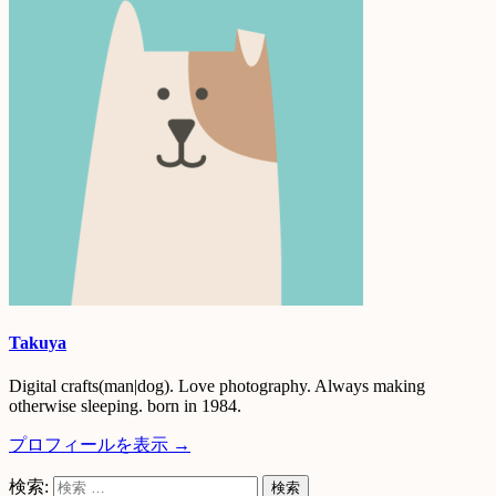
Takuya
Digital crafts(man|dog). Love photography. Always making
otherwise sleeping. born in 1984.
プロフィールを表示 →
検索: