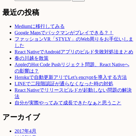
最近の投稿
Mediumに移行してみる
Google Mapsでパックマンがプレイできる？！
ファッションVR「STYLY」のWeb周りをお手伝いしま
した
React NativeでAndroidアプリのビルド失敗対処法まとめ
春の川越を散策
AppleのHot Code Pushリジェクト問題、React Nativeへ
の影響は？
Herokuで自動更新アリでLet’s encryptを導入する方法
LINEで二段階認証が通らなくなった時の対処
React Nativeでリリースビルドが起動しない問題の解決
法
自分が実際やってみて成長できたなぁと思うこと
アーカイブ
2017年4月