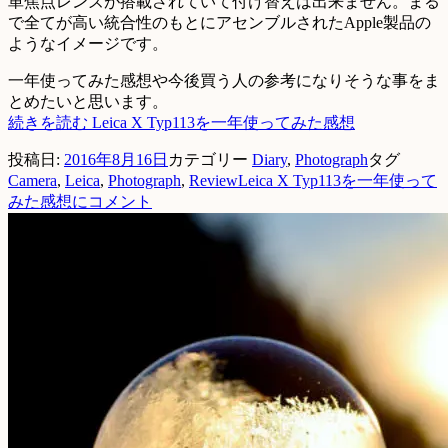
単焦点レンズが搭載されていて付け替えは出来ません。まる
で全てが高い統合性のもとにアセンブルされたApple製品の
ようなイメージです。
一年使ってみた感想や今後買う人の参考になりそうな事をま
とめたいと思います。
続きを読む
Leica X Typ113を一年使ってみた感想
投稿日:
2016年8月16日
カテゴリー
Diary
,
Photograph
タグ
Camera
,
Leica
,
Photograph
,
Review
Leica X Typ113を一年使って
みた感想に
コメント