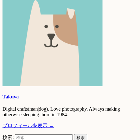
Takuya
Digital crafts(man|dog). Love photography. Always making
otherwise sleeping. born in 1984.
プロフィールを表示 →
検索: