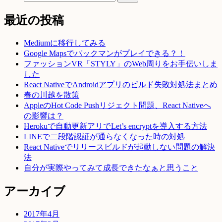
最近の投稿
Mediumに移行してみる
Google Mapsでパックマンがプレイできる？！
ファッションVR「STYLY」のWeb周りをお手伝いしま
した
React NativeでAndroidアプリのビルド失敗対処法まとめ
春の川越を散策
AppleのHot Code Pushリジェクト問題、React Nativeへ
の影響は？
Herokuで自動更新アリでLet’s encryptを導入する方法
LINEで二段階認証が通らなくなった時の対処
React Nativeでリリースビルドが起動しない問題の解決
法
自分が実際やってみて成長できたなぁと思うこと
アーカイブ
2017年4月