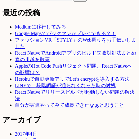
最近の投稿
Mediumに移行してみる
Google Mapsでパックマンがプレイできる？！
ファッションVR「STYLY」のWeb周りをお手伝いしま
した
React NativeでAndroidアプリのビルド失敗対処法まとめ
春の川越を散策
AppleのHot Code Pushリジェクト問題、React Nativeへ
の影響は？
Herokuで自動更新アリでLet’s encryptを導入する方法
LINEで二段階認証が通らなくなった時の対処
React Nativeでリリースビルドが起動しない問題の解決
法
自分が実際やってみて成長できたなぁと思うこと
アーカイブ
2017年4月