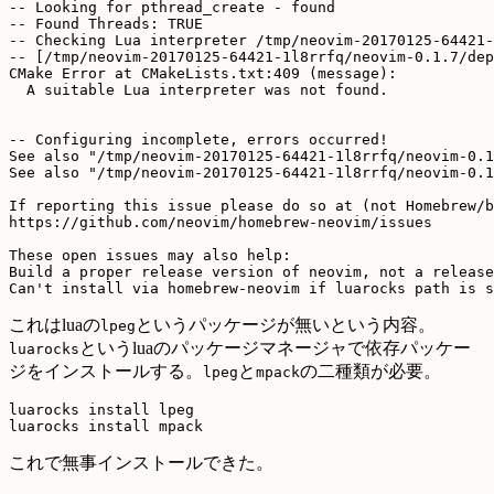
-- Looking for pthread_create - found

-- Found Threads: TRUE

-- Checking Lua interpreter /tmp/neovim-20170125-64421-
-- [/tmp/neovim-20170125-64421-1l8rrfq/neovim-0.1.7/dep
CMake Error at CMakeLists.txt:409 (message):

  A suitable Lua interpreter was not found.

-- Configuring incomplete, errors occurred!

See also "/tmp/neovim-20170125-64421-1l8rrfq/neovim-0.1
See also "/tmp/neovim-20170125-64421-1l8rrfq/neovim-0.1
If reporting this issue please do so at (not Homebrew/b
https://github.com/neovim/homebrew-neovim/issues

These open issues may also help:

Build a proper release version of neovim, not a release
これはluaの
というパッケージが無いという内容。
lpeg
というluaのパッケージマネージャで依存パッケー
luarocks
ジをインストールする。
と
の二種類が必要。
lpeg
mpack
luarocks install lpeg

これで無事インストールできた。