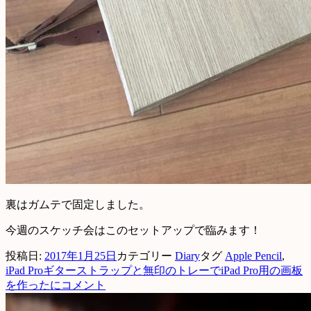
裏はガムテで固定しました。
今週のスケッチ会はこのセットアップで臨みます！
投稿日:
2017年1月25日
カテゴリー
Diary
タグ
Apple Pencil
,
iPad Pro
ギターストラップと無印のトレーでiPad Pro用の画板
を作ったに
コメント