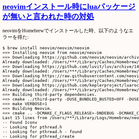
neovimインストール時にluaパッケージ
が無いと言われた時の対処
neovimをHomebrewでインストールした時、以下のようなエ
ラーを得た:
$ brew install neovim/neovim/neovim

==> Installing neovim from neovim/neovim

==> Downloading https://github.com/neovim/neovim/archiv
Already downloaded: /Users/***/Library/Caches/Homebrew/
==> Downloading https://github.com/luvit/luv/archive/14
Already downloaded: /Users/***/Library/Caches/Homebrew/
==> Downloading https://raw.githubusercontent.com/neovi
Already downloaded: /Users/***/Library/Caches/Homebrew/
==> Downloading https://github.com/keplerproject/luaroc
Already downloaded: /Users/***/Library/Caches/Homebrew/
==> Building third-party dependencies.

==> cmake ../third-party -DUSE_BUNDLED_BUSTED=OFF -DUSE
==> make VERBOSE=1

==> Building Neovim.

==> cmake .. -DCMAKE_C_FLAGS_RELEASE=-DNDEBUG -DCMAKE_C
Last 15 lines from /Users/***/Library/Logs/Homebrew/neo
-- Found Iconv

-- Looking for pthread.h

-- Looking for pthread.h - found

-- Looking for pthread_create
