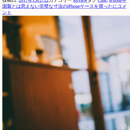
投稿日:
2017年1月27日
カテゴリー
Review
タグ
Case
,
iPhone
中
国製とは思えない完璧な寸法のiPhoneケースを買ったに
コメ
ント