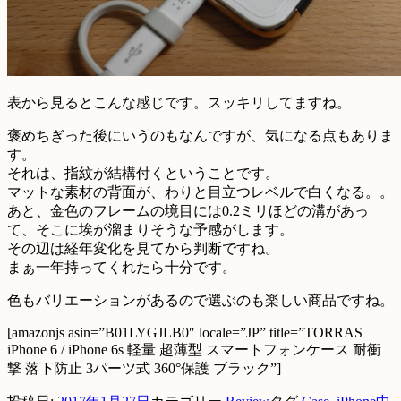
表から見るとこんな感じです。スッキリしてますね。
褒めちぎった後にいうのもなんですが、気になる点もありま
す。
それは、指紋が結構付くということです。
マットな素材の背面が、わりと目立つレベルで白くなる。。
あと、金色のフレームの境目には0.2ミリほどの溝があっ
て、そこに埃が溜まりそうな予感がします。
その辺は経年変化を見てから判断ですね。
まぁ一年持ってくれたら十分です。
色もバリエーションがあるので選ぶのも楽しい商品ですね。
[amazonjs asin=”B01LYGJLB0″ locale=”JP” title=”TORRAS
iPhone 6 / iPhone 6s 軽量 超薄型 スマートフォンケース 耐衝
撃 落下防止 3パーツ式 360°保護 ブラック”]