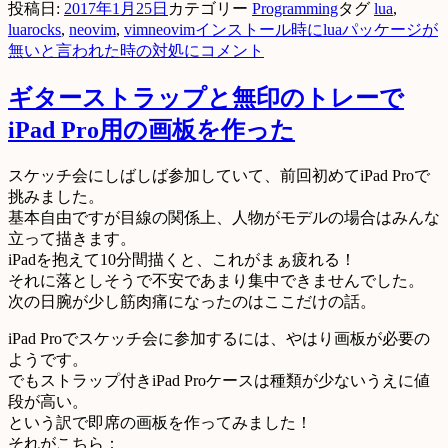
投稿日:
2017年1月25日
カテゴリー
Programming
タグ
lua
,
luarocks
,
neovim
,
vim
neovimインストール時にluaパッケージが
無いと言われた時の対処に
コメント
ギターストラップと無印のトレーで
iPad Pro用の画板を作った
スケッチ会にしばしば参加していて、前回初めてiPad Proで
挑みました。
基本自由ですが目線の関係上、人物がモデルの場合はみんな
立って描きます。
iPadを抱えて10分間描くと、これがまぁ疲れる！
それに落としそうで不安であまり集中できませんでした。
次の日腕が少し筋肉痛になったのはここだけの話。
iPad Proでスケッチ会に参加するには、やはり画板が必要の
ようです。
でもストラップ付きiPad Proケースは種類が少ないうえに値
段が高い。
という訳で即席の画板を作ってみました！
それがこちら：