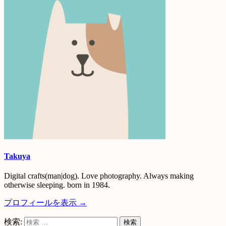
Takuya
Digital crafts(man|dog). Love photography. Always making
otherwise sleeping. born in 1984.
プロフィールを表示 →
検索: