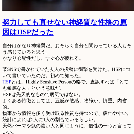
努力しても直せない神経質な性格の原
因はHSPだった
自分はかなり神経質だ。おそらく自分と関わっている人もそ
う感じていると思う。
かなり心配性だし、すぐ心が疲れる。
某SNSで書かれていた友人の投稿に衝撃を受けた。HSPにつ
いて書いていたのだ。初めて知った。
HSP
とは、Highly Sensitive Personの略で、直訳すれば「とて
も敏感な人」という意味だ。
HSPは先天的なもので病気ではない。
よくある特徴としては、五感が敏感、物静か、慎重、内省
的。
物事から情報を多く受け取る性質を持つので、疲れやすい。
統計によれば5人に1人の割合でいるらしい。
天然パーマや髭の濃い人と同じように、個性の一つと言って
いい。