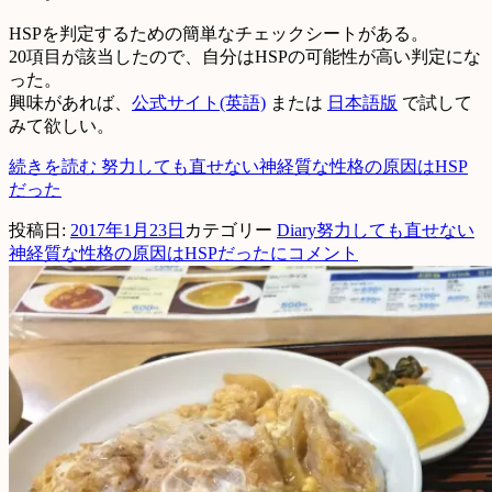
HSPを判定するための簡単なチェックシートがある。
20項目が該当したので、自分はHSPの可能性が高い判定にな
った。
興味があれば、
公式サイト(英語)
または
日本語版
で試して
みて欲しい。
続きを読む
努力しても直せない神経質な性格の原因はHSP
だった
投稿日:
2017年1月23日
カテゴリー
Diary
努力しても直せない
神経質な性格の原因はHSPだったに
コメント