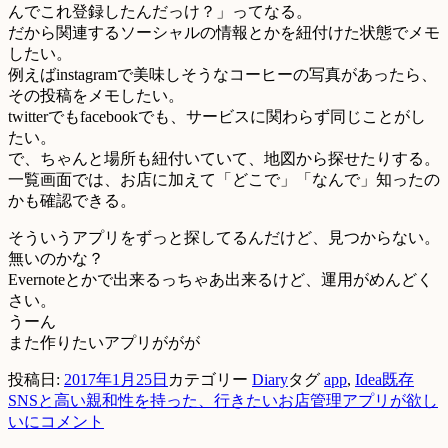
んでこれ登録したんだっけ？」ってなる。
だから関連するソーシャルの情報とかを紐付けた状態でメモ
したい。
例えばinstagramで美味しそうなコーヒーの写真があったら、
その投稿をメモしたい。
twitterでもfacebookでも、サービスに関わらず同じことがし
たい。
で、ちゃんと場所も紐付いていて、地図から探せたりする。
一覧画面では、お店に加えて「どこで」「なんで」知ったの
かも確認できる。
そういうアプリをずっと探してるんだけど、見つからない。
無いのかな？
Evernoteとかで出来るっちゃあ出来るけど、運用がめんどく
さい。
うーん
また作りたいアプリががが
投稿日:
2017年1月25日
カテゴリー
Diary
タグ
app
,
Idea
既存
SNSと高い親和性を持った、行きたいお店管理アプリが欲し
いに
コメント