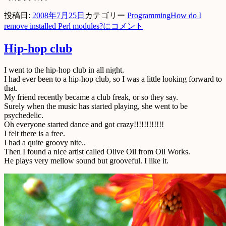
投稿日:
2008年7月25日
カテゴリー
Programming
How do I
remove installed Perl modules?に
コメント
Hip-hop club
I went to the hip-hop club in all night.
I had ever been to a hip-hop club, so I was a little looking forward to
that.
My friend recently became a club freak, or so they say.
Surely when the music has started playing, she went to be
psychedelic.
Oh everyone started dance and got crazy!!!!!!!!!!!!
I felt there is a free.
I had a quite groovy nite..
Then I found a nice artist called Olive Oil from Oil Works.
He plays very mellow sound but grooveful. I like it.