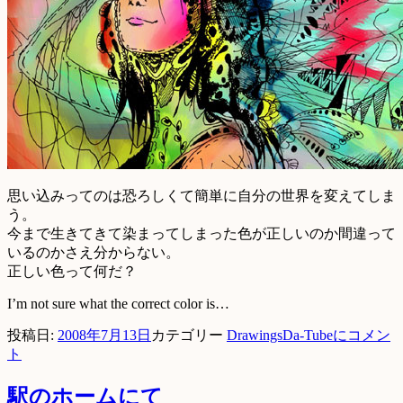
思い込みってのは恐ろしくて簡単に自分の世界を変えてしま
う。
今まで生きてきて染まってしまった色が正しいのか間違って
いるのかさえ分からない。
正しい色って何だ？
I’m not sure what the correct color is…
投稿日:
2008年7月13日
カテゴリー
Drawings
Da-Tubeに
コメン
ト
駅のホームにて