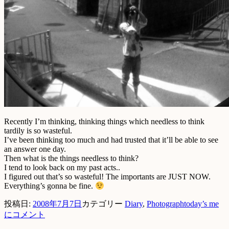
Recently I’m thinking, thinking things which needless to think
tardily is so wasteful.
I’ve been thinking too much and had trusted that it’ll be able to see
an answer one day.
Then what is the things needless to think?
I tend to look back on my past acts..
I figured out that’s so wasteful! The importants are JUST NOW.
Everything’s gonna be fine.
投稿日:
2008年7月7日
カテゴリー
Diary
,
Photograph
today’s me
に
コメント