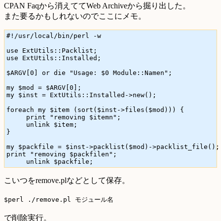
CPAN Faqから消えててWeb Archiveから掘り出した。
また要るかもしれないのでここにメモ。
#!/usr/local/bin/perl -w

use ExtUtils::Packlist;

use ExtUtils::Installed;

$ARGV[0] or die "Usage: $0 Module::Namen";

my $mod = $ARGV[0]; 

my $inst = ExtUtils::Installed->new();

foreach my $item (sort($inst->files($mod))) {

     print "removing $itemn";

     unlink $item;

}

my $packfile = $inst->packlist($mod)->packlist_file();

print "removing $packfilen";

こいつをremove.plなどとして保存。
$perl ./remove.pl モジュール名
で削除実行。