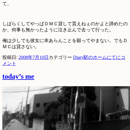
て。
しばらくしてやっぱＤＭＣ貸して貰えねぇのかよと諦めたの
か、何事も無かったように泣き止んで去って行った。
俺は少しでも彼女に幸あらんことを願ってやまない。でもＤ
ＭＣは貸さない。
投稿日:
2008年7月10日
カテゴリー
Diary
駅のホームにてに
コ
メント
today’s me