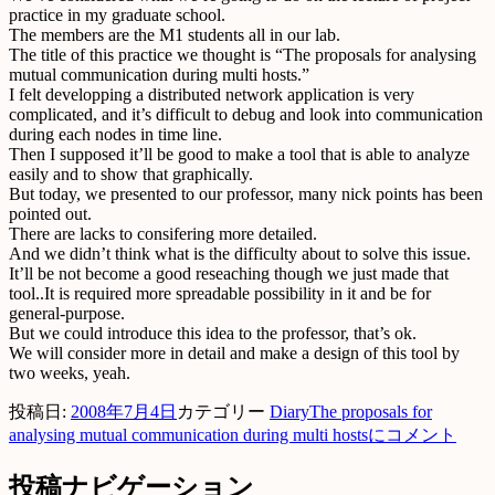
practice in my graduate school.
The members are the M1 students all in our lab.
The title of this practice we thought is “The proposals for analysing
mutual communication during multi hosts.”
I felt developping a distributed network application is very
complicated, and it’s difficult to debug and look into communication
during each nodes in time line.
Then I supposed it’ll be good to make a tool that is able to analyze
easily and to show that graphically.
But today, we presented to our professor, many nick points has been
pointed out.
There are lacks to consifering more detailed.
And we didn’t think what is the difficulty about to solve this issue.
It’ll be not become a good reseaching though we just made that
tool..It is required more spreadable possibility in it and be for
general-purpose.
But we could introduce this idea to the professor, that’s ok.
We will consider more in detail and make a design of this tool by
two weeks, yeah.
投稿日:
2008年7月4日
カテゴリー
Diary
The proposals for
analysing mutual communication during multi hostsに
コメント
投稿ナビゲーション