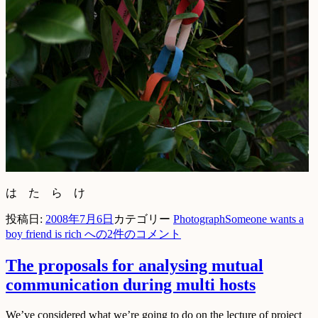
は た ら け
投稿日:
2008年7月6日
カテゴリー
Photograph
Someone wants a
boy friend is rich への
2件のコメント
The proposals for analysing mutual
communication during multi hosts
We’ve considered what we’re going to do on the lecture of project