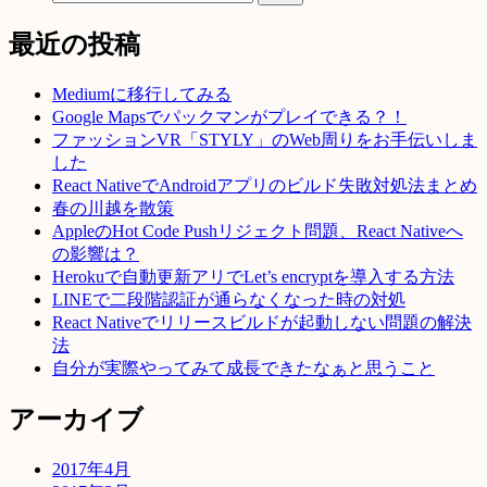
最近の投稿
Mediumに移行してみる
Google Mapsでパックマンがプレイできる？！
ファッションVR「STYLY」のWeb周りをお手伝いしま
した
React NativeでAndroidアプリのビルド失敗対処法まとめ
春の川越を散策
AppleのHot Code Pushリジェクト問題、React Nativeへ
の影響は？
Herokuで自動更新アリでLet’s encryptを導入する方法
LINEで二段階認証が通らなくなった時の対処
React Nativeでリリースビルドが起動しない問題の解決
法
自分が実際やってみて成長できたなぁと思うこと
アーカイブ
2017年4月