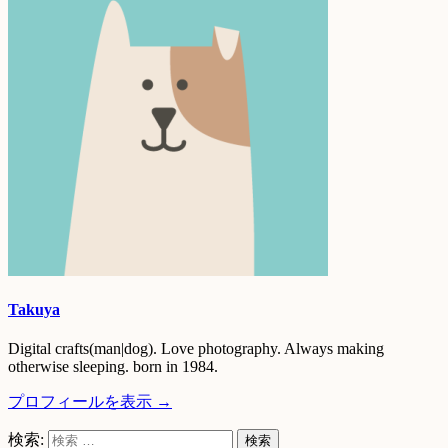
Takuya
Digital crafts(man|dog). Love photography. Always making
otherwise sleeping. born in 1984.
プロフィールを表示 →
検索: