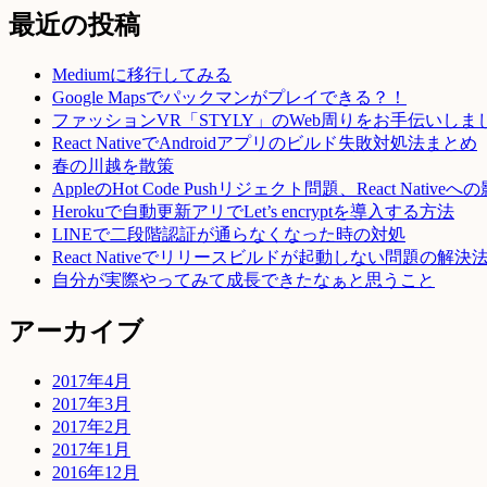
最近の投稿
Mediumに移行してみる
Google Mapsでパックマンがプレイできる？！
ファッションVR「STYLY」のWeb周りをお手伝いしま
React NativeでAndroidアプリのビルド失敗対処法まとめ
春の川越を散策
AppleのHot Code Pushリジェクト問題、React Native
Herokuで自動更新アリでLet’s encryptを導入する方法
LINEで二段階認証が通らなくなった時の対処
React Nativeでリリースビルドが起動しない問題の解決
自分が実際やってみて成長できたなぁと思うこと
アーカイブ
2017年4月
2017年3月
2017年2月
2017年1月
2016年12月