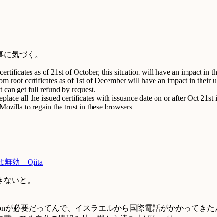
事に気づく。
certificates as of 21st of October, this situation will have an impact i
m root certificates as of 1st of December will have an impact in their 
t can get full refund by request.
place all the issued certificates with issuance date on or after Oct 21s
zilla to regain the trust in these browsers.
 – Qiita
きないと。
erificationが必要だってんで、イスラエルから国際電話がかかって