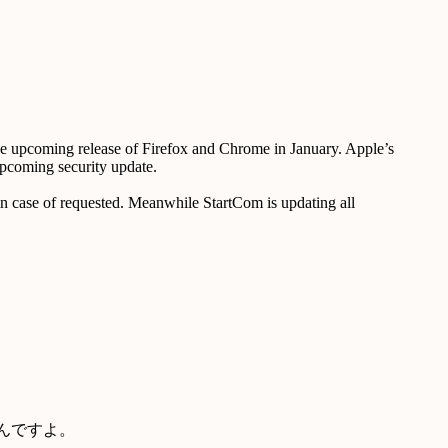
n the upcoming release of Firefox and Chrome in January. Apple’s
upcoming security update.
t in case of requested. Meanwhile StartCom is updating all
きたんですよ。