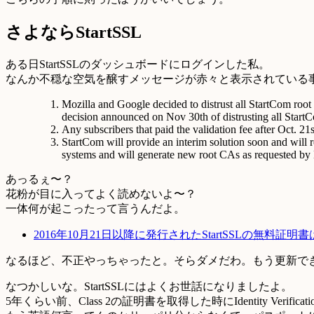
さよならStartSSL
ある日StartSSLのダッシュボードにログインした私。
なんか不穏な空気を醸すメッセージが赤々と表示されている
Mozilla and Google decided to distrust all StartCom root 
decision announced on Nov 30th of distrusting all StartCo
Any subscribers that paid the validation fee after Oct. 21s
StartCom will provide an interim solution soon and will re
systems and will generate new root CAs as requested by Mo
あっるぇ〜？
花粉が目に入ってよく読めないよ〜？
一体何が起こったって言うんだよ。
2016年10月21日以降に発行されたStartSSLの無料証明書は無効
なるほど、不正やっちゃったと。そらダメだわ。もう更新で
なつかしいな。StartSSLにはよくお世話になりましたよ。
5年くらい前、Class 2の証明書を取得した時にIdentity V