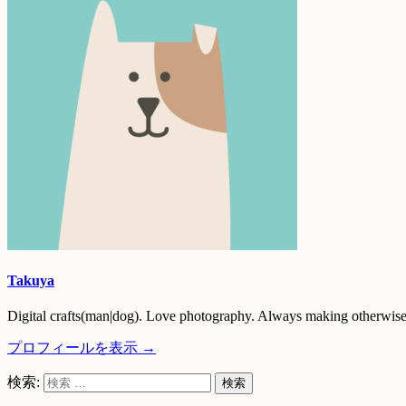
Takuya
Digital crafts(man|dog). Love photography. Always making otherwise 
プロフィールを表示 →
検索: