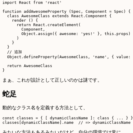
import React from 'react'

function addAwesomeProperty (Spec, Component = Spec) {

  class AwesomeClass extends React.Component {

    render () {

      return React.createElement(

        Component,

        Object.assign({ awesome: 'yes!' }, this.props)

      )

    }

  }

  // 追加

  Object.defineProperty(AwesomeClass, 'name', { value: 
  return AwesomeClass

まぁ、これが設計として正しいのかは謎です。
蛇足
動的なクラス名を定義する方法として、
const classes = { [ dynamicClassName ]: class { ... } }

みたいな方法もあるみたいだけど、自分の環境では常に