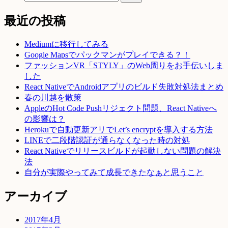
最近の投稿
Mediumに移行してみる
Google Mapsでパックマンがプレイできる？！
ファッションVR「STYLY」のWeb周りをお手伝いしま
した
React NativeでAndroidアプリのビルド失敗対処法まとめ
春の川越を散策
AppleのHot Code Pushリジェクト問題、React Nativeへ
の影響は？
Herokuで自動更新アリでLet’s encryptを導入する方法
LINEで二段階認証が通らなくなった時の対処
React Nativeでリリースビルドが起動しない問題の解決
法
自分が実際やってみて成長できたなぁと思うこと
アーカイブ
2017年4月