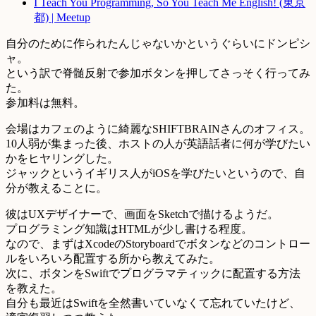
I Teach You Programming, So You Teach Me English! (東京
都) | Meetup
自分のために作られたんじゃないかというぐらいにドンピシ
ャ。
という訳で脊髄反射で参加ボタンを押してさっそく行ってみ
た。
参加料は無料。
会場はカフェのように綺麗なSHIFTBRAINさんのオフィス。
10人弱が集まった後、ホストの人が英語話者に何が学びたい
かをヒヤリングした。
ジャックというイギリス人がiOSを学びたいというので、自
分が教えることに。
彼はUXデザイナーで、画面をSketchで描けるようだ。
プログラミング知識はHTMLが少し書ける程度。
なので、まずはXcodeのStoryboardでボタンなどのコントロー
ルをいろいろ配置する所から教えてみた。
次に、ボタンをSwiftでプログラマティックに配置する方法
を教えた。
自分も最近はSwiftを全然書いていなくて忘れていたけど、