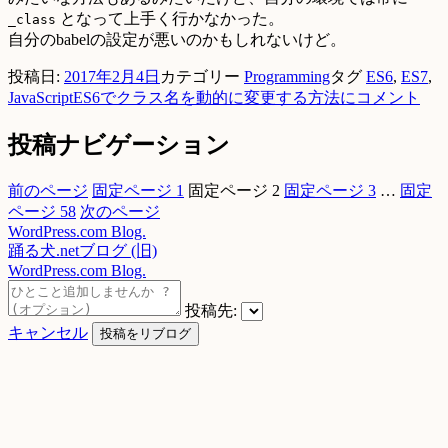
となって上手く行かなかった。
_class
自分のbabelの設定が悪いのかもしれないけど。
投稿日:
2017年2月4日
カテゴリー
Programming
タグ
ES6
,
ES7
,
JavaScript
ES6でクラス名を動的に変更する方法に
コメント
投稿ナビゲーション
前のページ
固定ページ
1
固定ページ
2
固定ページ
3
…
固定
ページ
58
次のページ
WordPress.com Blog.
踊る犬.netブログ (旧)
WordPress.com Blog.
投稿先:
キャンセル