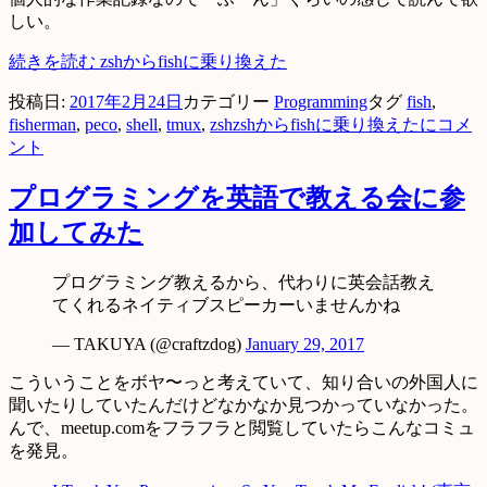
しい。
続きを読む
zshからfishに乗り換えた
投稿日:
2017年2月24日
カテゴリー
Programming
タグ
fish
,
fisherman
,
peco
,
shell
,
tmux
,
zsh
zshからfishに乗り換えたに
コメ
ント
プログラミングを英語で教える会に参
加してみた
プログラミング教えるから、代わりに英会話教え
てくれるネイティブスピーカーいませんかね
— TAKUYA (@craftzdog)
January 29, 2017
こういうことをボヤ〜っと考えていて、知り合いの外国人に
聞いたりしていたんだけどなかなか見つかっていなかった。
んで、meetup.comをフラフラと閲覧していたらこんなコミュ
を発見。