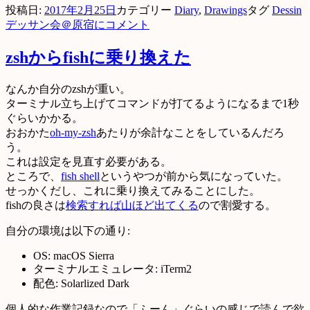
投稿日:
2017年2月25日
カテゴリー
Diary
,
Drawings
タグ
Dessin
デッサン会＠原宿に
コメント
zshからfishに乗り換えた
なんか自分のzshが重い。
ターミナル立ち上げてコマンドが打てるようになるまで1秒
ぐらいかかる。
おおかた
oh-my-zsh
あたりが余計なことをしているんだろ
う。
これは設定を見直す必要がある。
ところで、
fish shell
というやつが前から気になっていた。
せっかくだし、これに乗り換えてみることにした。
fishの良さは
検索すれば山ほど出てくる
ので割愛する。
自分の環境は以下の通り:
OS: macOS Sierra
ターミナルエミュレータ: iTerm2
配色: Solarlized Dark
個人的な作業記録なので「ふーん」ぐらいの感じで読んで欲