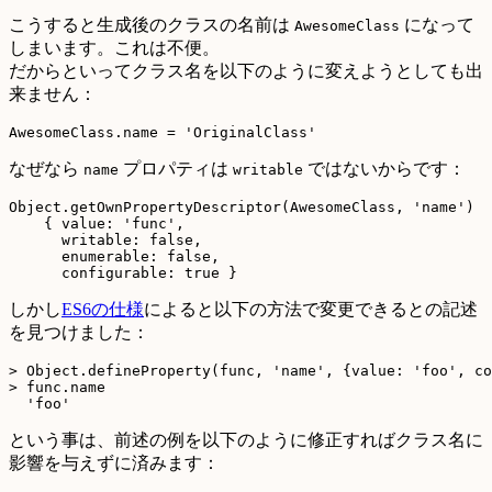
こうすると生成後のクラスの名前は
になって
AwesomeClass
しまいます。これは不便。
だからといってクラス名を以下のように変えようとしても出
来ません：
なぜなら
プロパティは
ではないからです：
name
writable
Object.getOwnPropertyDescriptor(AwesomeClass, 'name')

    { value: 'func',

      writable: false,

      enumerable: false,

しかし
ES6の仕様
によると以下の方法で変更できるとの記述
を見つけました：
> Object.defineProperty(func, 'name', {value: 'foo', co
> func.name

という事は、前述の例を以下のように修正すればクラス名に
影響を与えずに済みます：