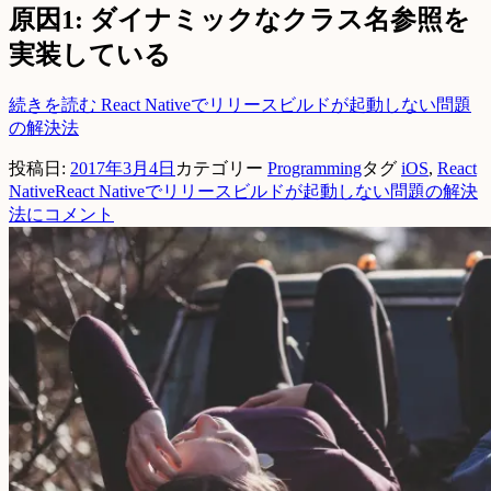
原因1: ダイナミックなクラス名参照を
実装している
続きを読む
React Nativeでリリースビルドが起動しない問題
の解決法
投稿日:
2017年3月4日
カテゴリー
Programming
タグ
iOS
,
React
Native
React Nativeでリリースビルドが起動しない問題の解決
法に
コメント