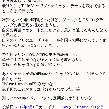
適宜復習しつつ教えた。
最終的にはTable Viewでダイナミックにデータを表示できる
ところまで行けた。
2時間という短い時間だったけど、ジャックもiOSプログラ
ミングの雰囲気を掴めたようだ。
自分の英語はカタコトだったけど、意外と通じるもんだなぁ
と思った。
自分のアプリのユーザサポートを外国人相手にやっていた経
験がかなり助けになったと思う。
でもヒヤリングが絶望的な事を再認識した。
単語同士の音がつながると全く聞き取れない。
普段から耳を慣らす対策が必要だ。
あとジャックが彼のiPhoneのことを「My friend」と呼んでて
面白かった。
“Where is my friend?” みたいな。
最初何のことかさっぱり分からなかった。笑
楽しいmeet upイベントなので定期的に参加したいな！
投稿日:
2017年2月6日
カテゴリー
Diary
タグ
English
プログラ