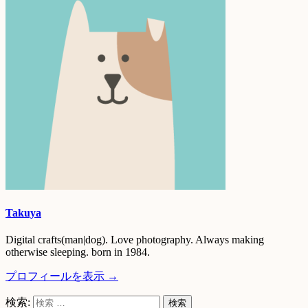
Takuya
Digital crafts(man|dog). Love photography. Always making
otherwise sleeping. born in 1984.
プロフィールを表示 →
検索: