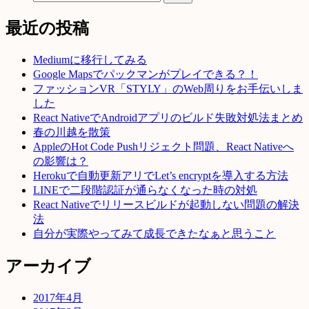
最近の投稿
Mediumに移行してみる
Google Mapsでパックマンがプレイできる？！
ファッションVR「STYLY」のWeb周りをお手伝いしま
した
React NativeでAndroidアプリのビルド失敗対処法まとめ
春の川越を散策
AppleのHot Code Pushリジェクト問題、React Nativeへ
の影響は？
Herokuで自動更新アリでLet’s encryptを導入する方法
LINEで二段階認証が通らなくなった時の対処
React Nativeでリリースビルドが起動しない問題の解決
法
自分が実際やってみて成長できたなぁと思うこと
アーカイブ
2017年4月