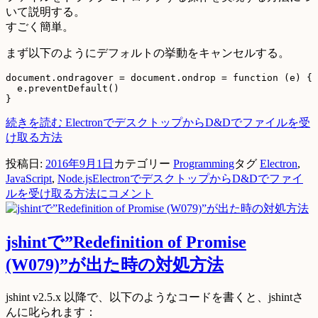
いて説明する。
すごく簡単。
まず以下のようにデフォルトの挙動をキャンセルする。
document.ondragover = document.ondrop = function (e) {

  e.preventDefault()

続きを読む
ElectronでデスクトップからD&Dでファイルを受
け取る方法
投稿日:
2016年9月1日
カテゴリー
Programming
タグ
Electron
,
JavaScript
,
Node.js
ElectronでデスクトップからD&Dでファイ
ルを受け取る方法に
コメント
jshintで”Redefinition of Promise
(W079)”が出た時の対処方法
jshint v2.5.x 以降で、以下のようなコードを書くと、jshintさ
んに叱られます：