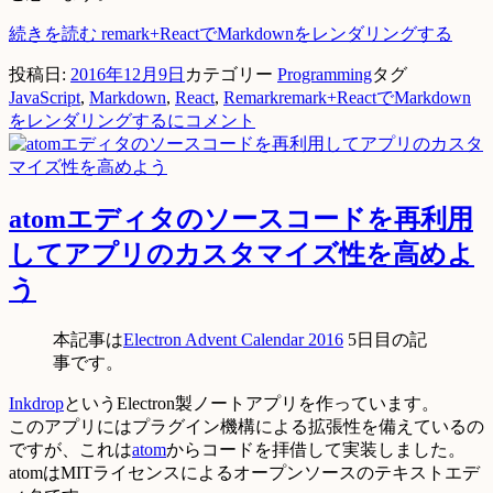
続きを読む
remark+ReactでMarkdownをレンダリングする
投稿日:
2016年12月9日
カテゴリー
Programming
タグ
JavaScript
,
Markdown
,
React
,
Remark
remark+ReactでMarkdown
をレンダリングするに
コメント
atomエディタのソースコードを再利用
してアプリのカスタマイズ性を高めよ
う
本記事は
Electron Advent Calendar 2016
5日目の記
事です。
Inkdrop
というElectron製ノートアプリを作っています。
このアプリにはプラグイン機構による拡張性を備えているの
ですが、これは
atom
からコードを拝借して実装しました。
atomはMITライセンスによるオープンソースのテキストエデ