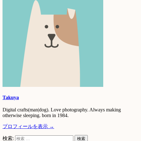
Takuya
Digital crafts(man|dog). Love photography. Always making
otherwise sleeping. born in 1984.
プロフィールを表示 →
検索: