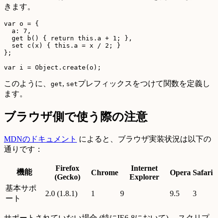
きます。
var o = {

  a: 7,

  get b() { return this.a + 1; },

  set c(x) { this.a = x / 2; }

};

このように、
,
プレフィックスをつけて関数を定義し
get
set
ます。
ブラウザ側で使う際の注意
MDNのドキュメント
によると、ブラウザ実装状況は以下の
通りです：
Firefox
Internet
機能
Chrome
Opera
Safari
(Gecko)
Explorer
基本サポ
2.0 (1.8.1)
1
9
9.5
3
ート
サポートされていない場合 (特にIE6-8において) 、スクリプ