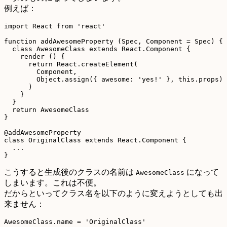
例えば：
import React from 'react'

function addAwesomeProperty (Spec, Component = Spec) {

  class AwesomeClass extends React.Component {

    render () {

      return React.createElement(

        Component,

        Object.assign({ awesome: 'yes!' }, this.props)

      )

    }

  }

  return AwesomeClass

}

@addAwesomeProperty

class OriginalClass extends React.Component {

  ...

こうすると生成後のクラスの名前は
になって
AwesomeClass
しまいます。これは不便。
だからといってクラス名を以下のように変えようとしても出
来ません：