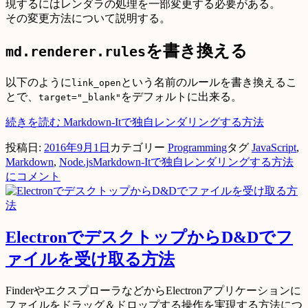
現するにはレンダラの処理を一部変更する必要がある。
その変更方法について説明する。
を書き換える
md.renderer.rules
以下のように
という名前のルールを書き換えるこ
link_open
とで、
をデフォルトに出来る。
target="_blank"
続きを読む
Markdown-Itで独自レンダリングする方法
投稿日:
2016年9月1日
カテゴリー
Programming
タグ
JavaScript
,
Markdown
,
Node.js
Markdown-Itで独自レンダリングする方法
に
コメント
ElectronでデスクトップからD&Dでフ
ァイルを受け取る方法
FinderやエクスプローラなどからElectronアプリケーションに
ファイルをドラッグ＆ドロップする操作を実現する方法につ