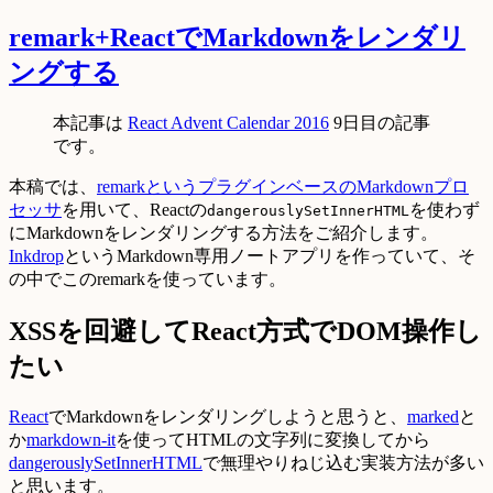
remark+ReactでMarkdownをレンダリ
ングする
本記事は
React Advent Calendar 2016
9日目の記事
です。
本稿では、
remarkというプラグインベースのMarkdownプロ
セッサ
を用いて、Reactの
を使わず
dangerouslySetInnerHTML
にMarkdownをレンダリングする方法をご紹介します。
Inkdrop
というMarkdown専用ノートアプリを作っていて、そ
の中でこのremarkを使っています。
XSSを回避してReact方式でDOM操作し
たい
React
でMarkdownをレンダリングしようと思うと、
marked
と
か
markdown-it
を使ってHTMLの文字列に変換してから
dangerouslySetInnerHTML
で無理やりねじ込む実装方法が多い
と思います。