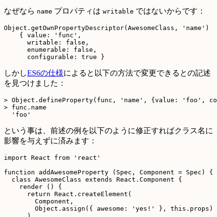
なぜなら
プロパティは
ではないからです：
name
writable
Object.getOwnPropertyDescriptor(AwesomeClass, 'name')

    { value: 'func',

      writable: false,

      enumerable: false,

しかし
ES6の仕様
によると以下の方法で変更できるとの記述
を見つけました：
> Object.defineProperty(func, 'name', {value: 'foo', co
> func.name

という事は、前述の例を以下のように修正すればクラス名に
影響を与えずに済みます：
import React from 'react'

function addAwesomeProperty (Spec, Component = Spec) {

  class AwesomeClass extends React.Component {

    render () {

      return React.createElement(

        Component,

        Object.assign({ awesome: 'yes!' }, this.props)

      )
