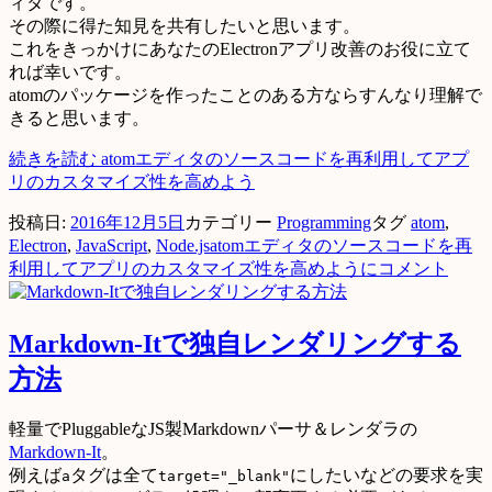
ィタです。
その際に得た知見を共有したいと思います。
これをきっかけにあなたのElectronアプリ改善のお役に立て
れば幸いです。
atomのパッケージを作ったことのある方ならすんなり理解で
きると思います。
続きを読む
atomエディタのソースコードを再利用してアプ
リのカスタマイズ性を高めよう
投稿日:
2016年12月5日
カテゴリー
Programming
タグ
atom
,
Electron
,
JavaScript
,
Node.js
atomエディタのソースコードを再
利用してアプリのカスタマイズ性を高めように
コメント
Markdown-Itで独自レンダリングする
方法
軽量でPluggableなJS製Markdownパーサ＆レンダラの
Markdown-It
。
例えば
タグは全て
にしたいなどの要求を実
a
target="_blank"