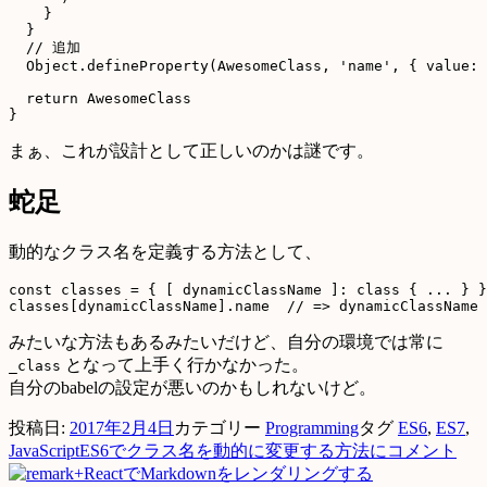
    }

  }

  // 追加

  Object.defineProperty(AwesomeClass, 'name', { value: 
  return AwesomeClass

まぁ、これが設計として正しいのかは謎です。
蛇足
動的なクラス名を定義する方法として、
const classes = { [ dynamicClassName ]: class { ... } }

みたいな方法もあるみたいだけど、自分の環境では常に
となって上手く行かなかった。
_class
自分のbabelの設定が悪いのかもしれないけど。
投稿日:
2017年2月4日
カテゴリー
Programming
タグ
ES6
,
ES7
,
JavaScript
ES6でクラス名を動的に変更する方法に
コメント