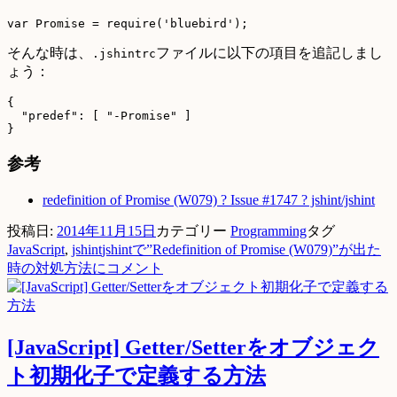
そんな時は、
ファイルに以下の項目を追記しまし
.jshintrc
ょう：
{

  "predef": [ "-Promise" ]

参考
redefinition of Promise (W079) ? Issue #1747 ? jshint/jshint
投稿日:
2014年11月15日
カテゴリー
Programming
タグ
JavaScript
,
jshint
jshintで”Redefinition of Promise (W079)”が出た
時の対処方法に
コメント
[JavaScript] Getter/Setterをオブジェク
ト初期化子で定義する方法