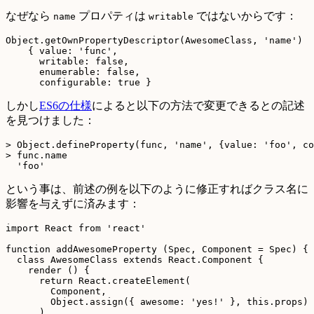
なぜなら
プロパティは
ではないからです：
name
writable
Object.getOwnPropertyDescriptor(AwesomeClass, 'name')

    { value: 'func',

      writable: false,

      enumerable: false,

しかし
ES6の仕様
によると以下の方法で変更できるとの記述
を見つけました：
> Object.defineProperty(func, 'name', {value: 'foo', co
> func.name

という事は、前述の例を以下のように修正すればクラス名に
影響を与えずに済みます：
import React from 'react'

function addAwesomeProperty (Spec, Component = Spec) {

  class AwesomeClass extends React.Component {

    render () {

      return React.createElement(

        Component,

        Object.assign({ awesome: 'yes!' }, this.props)

      )
