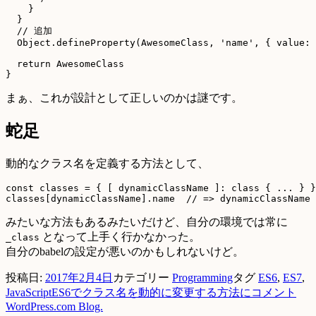
    }

  }

  // 追加

  Object.defineProperty(AwesomeClass, 'name', { value: 
  return AwesomeClass

まぁ、これが設計として正しいのかは謎です。
蛇足
動的なクラス名を定義する方法として、
const classes = { [ dynamicClassName ]: class { ... } }

みたいな方法もあるみたいだけど、自分の環境では常に
となって上手く行かなかった。
_class
自分のbabelの設定が悪いのかもしれないけど。
投稿日:
2017年2月4日
カテゴリー
Programming
タグ
ES6
,
ES7
,
JavaScript
ES6でクラス名を動的に変更する方法に
コメント
WordPress.com Blog.