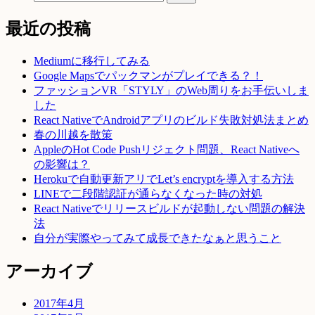
最近の投稿
Mediumに移行してみる
Google Mapsでパックマンがプレイできる？！
ファッションVR「STYLY」のWeb周りをお手伝いしま
した
React NativeでAndroidアプリのビルド失敗対処法まとめ
春の川越を散策
AppleのHot Code Pushリジェクト問題、React Nativeへ
の影響は？
Herokuで自動更新アリでLet’s encryptを導入する方法
LINEで二段階認証が通らなくなった時の対処
React Nativeでリリースビルドが起動しない問題の解決
法
自分が実際やってみて成長できたなぁと思うこと
アーカイブ
2017年4月