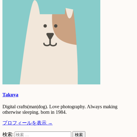
Takuya
Digital crafts(man|dog). Love photography. Always making
otherwise sleeping. born in 1984.
プロフィールを表示 →
検索: