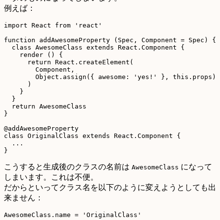
例えば：
import React from 'react'

function addAwesomeProperty (Spec, Component = Spec) {

  class AwesomeClass extends React.Component {

    render () {

      return React.createElement(

        Component,

        Object.assign({ awesome: 'yes!' }, this.props)

      )

    }

  }

  return AwesomeClass

}

@addAwesomeProperty

class OriginalClass extends React.Component {

  ...

こうすると生成後のクラスの名前は
になって
AwesomeClass
しまいます。これは不便。
だからといってクラス名を以下のように変えようとしても出
来ません：