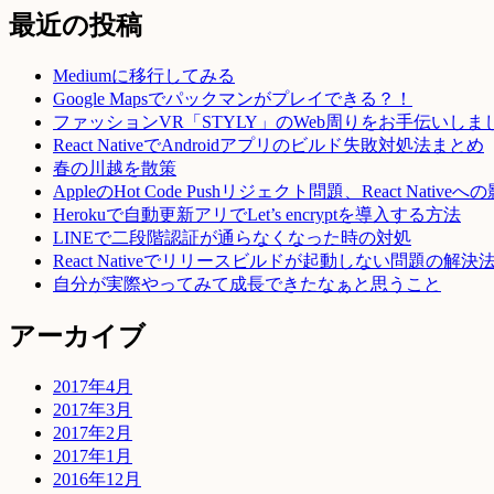
最近の投稿
Mediumに移行してみる
Google Mapsでパックマンがプレイできる？！
ファッションVR「STYLY」のWeb周りをお手伝いしま
React NativeでAndroidアプリのビルド失敗対処法まとめ
春の川越を散策
AppleのHot Code Pushリジェクト問題、React Native
Herokuで自動更新アリでLet’s encryptを導入する方法
LINEで二段階認証が通らなくなった時の対処
React Nativeでリリースビルドが起動しない問題の解決
自分が実際やってみて成長できたなぁと思うこと
アーカイブ
2017年4月
2017年3月
2017年2月
2017年1月
2016年12月