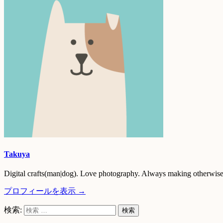
Takuya
Digital crafts(man|dog). Love photography. Always making otherwise 
プロフィールを表示 →
検索: