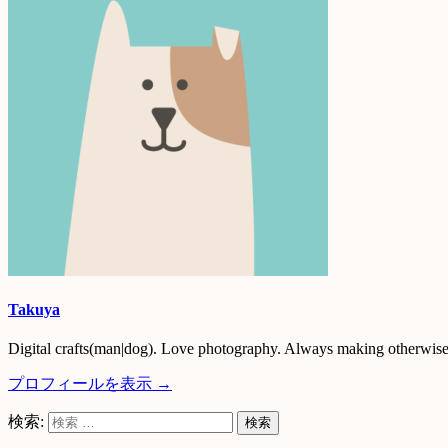
Takuya
Digital crafts(man|dog). Love photography. Always making otherwise 
プロフィールを表示 →
検索: