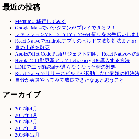
最近の投稿
Mediumに移行してみる
Google Mapsでパックマンがプレイできる？！
ファッションVR「STYLY」のWeb周りをお手伝いしま
React NativeでAndroidアプリのビルド失敗対処法まとめ
春の川越を散策
AppleのHot Code Pushリジェクト問題、React Native
Herokuで自動更新アリでLet’s encryptを導入する方法
LINEで二段階認証が通らなくなった時の対処
React Nativeでリリースビルドが起動しない問題の解決
自分が実際やってみて成長できたなぁと思うこと
アーカイブ
2017年4月
2017年3月
2017年2月
2017年1月
2016年12月