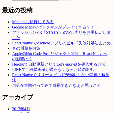
最近の投稿
Mediumに移行してみる
Google Mapsでパックマンがプレイできる？！
ファッションVR「STYLY」のWeb周りをお手伝いしま
した
React NativeでAndroidアプリのビルド失敗対処法まとめ
春の川越を散策
AppleのHot Code Pushリジェクト問題、React Nativeへ
の影響は？
Herokuで自動更新アリでLet’s encryptを導入する方法
LINEで二段階認証が通らなくなった時の対処
React Nativeでリリースビルドが起動しない問題の解決
法
自分が実際やってみて成長できたなぁと思うこと
アーカイブ
2017年4月