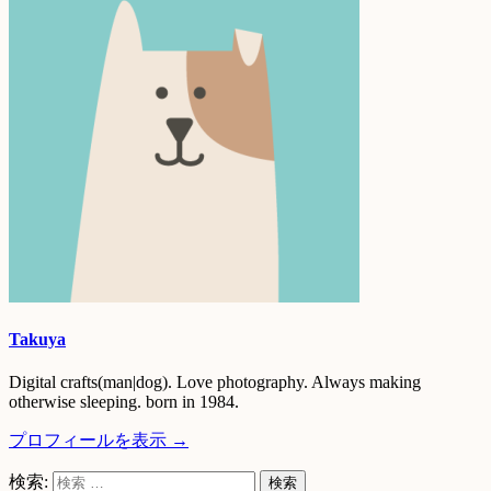
Takuya
Digital crafts(man|dog). Love photography. Always making
otherwise sleeping. born in 1984.
プロフィールを表示 →
検索: