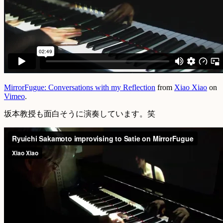
MirrorFugue: Conversations with my Reflection
from
Xiao Xiao
on
Vimeo
.
坂本教授も面白そうに演奏しています。笑