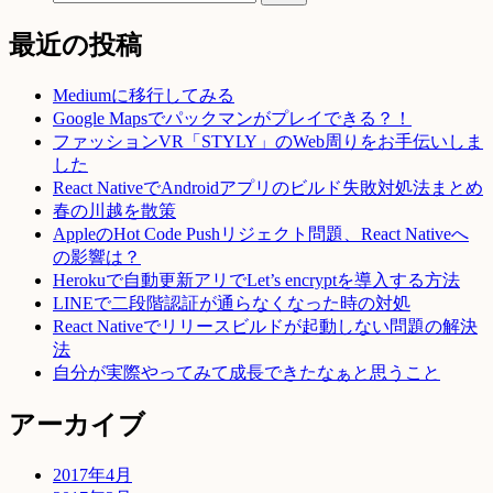
最近の投稿
Mediumに移行してみる
Google Mapsでパックマンがプレイできる？！
ファッションVR「STYLY」のWeb周りをお手伝いしま
した
React NativeでAndroidアプリのビルド失敗対処法まとめ
春の川越を散策
AppleのHot Code Pushリジェクト問題、React Nativeへ
の影響は？
Herokuで自動更新アリでLet’s encryptを導入する方法
LINEで二段階認証が通らなくなった時の対処
React Nativeでリリースビルドが起動しない問題の解決
法
自分が実際やってみて成長できたなぁと思うこと
アーカイブ
2017年4月