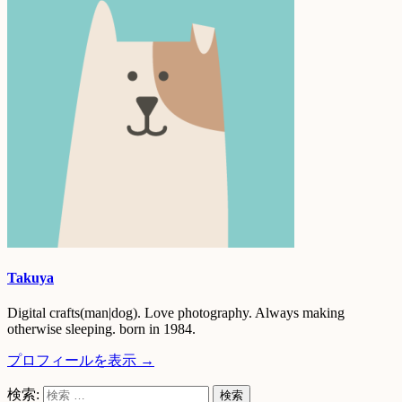
Takuya
Digital crafts(man|dog). Love photography. Always making
otherwise sleeping. born in 1984.
プロフィールを表示 →
検索: