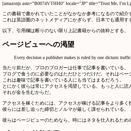
[amazonjs asin=”B0074VTHH0″ locale=”JP” title=”Trust Me, I’m Lyi
この書籍で書かれていたことがなかなか参考になるので紹介
これは英語圏のネットメディアにかぎらず、日本でも通用す
以下、引用欄は断りのない限り上記書籍からの抜粋とする。
ページビューへの渇望
Every decision a publisher makes is ruled by one dictum: traffi
当たり前だが、プロのブロガーは仕事で記事を書いている。
ブログで食うのに必要なのはただひとつだけだ。それはペー
これは趣味で記事を書いている人にも当てはまるだろう。
とにかく彼らは常にアクセスを渇望している。もっと人に読
それが金を生むからだ。
アクセスを稼ぐためには、アクセスが稼げる記事をより多く
彼らには差し迫った締切とノルマが厳しく課せられている。
彼らはページビューのためなら、時にはネタを仕入れるため