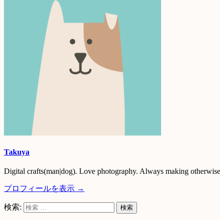
Takuya
Digital crafts(man|dog). Love photography. Always making otherwise 
プロフィールを表示 →
検索: