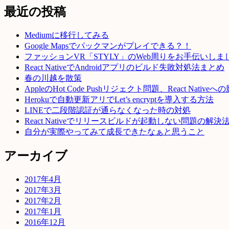
最近の投稿
Mediumに移行してみる
Google Mapsでパックマンがプレイできる？！
ファッションVR「STYLY」のWeb周りをお手伝いしま
React NativeでAndroidアプリのビルド失敗対処法まとめ
春の川越を散策
AppleのHot Code Pushリジェクト問題、React Native
Herokuで自動更新アリでLet’s encryptを導入する方法
LINEで二段階認証が通らなくなった時の対処
React Nativeでリリースビルドが起動しない問題の解決
自分が実際やってみて成長できたなぁと思うこと
アーカイブ
2017年4月
2017年3月
2017年2月
2017年1月
2016年12月