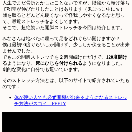
人生でまだ骨折とかしたことないですが、階段から転げ落ち
て靭帯が伸びたりしたことはあります（鬼ごっこ中にｗ）
歳を取るとどんどん硬くなって怪我しやすくなるなと思っ
て、最近ストレッチをよくしてます。
そこで、超絶効いた開脚ストレッチを今回は紹介します。
みなさんは地べたに座って足をどれぐらい開けますか？
僕は最初90度ぐらいしか開けず、少ししか伏せることが出来
ませんでした。
でもこの開脚ストレッチを２週間続けただけで、
120度開け
る
ようになり、
床にひじを付けられる
ようになりました。
劇的な変化に自分でも驚いています。
そのストレッチ方法とは、以下のサイトで紹介されていたも
のです：
体が硬い人でも必ず開脚が出来るようになるストレッ
チ方法がスゴイ – FEELY