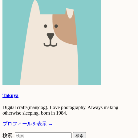
Takuya
Digital crafts(man|dog). Love photography. Always making
otherwise sleeping. born in 1984.
プロフィールを表示 →
検索: