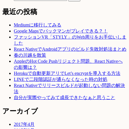
最近の投稿
Mediumに移行してみる
Google Mapsでパックマンがプレイできる？！
ファッションVR「STYLY」のWeb周りをお手伝いしま
した
React NativeでAndroidアプリのビルド失敗対処法まとめ
春の川越を散策
AppleのHot Code Pushリジェクト問題、React Nativeへ
の影響は？
Herokuで自動更新アリでLet’s encryptを導入する方法
LINEで二段階認証が通らなくなった時の対処
React Nativeでリリースビルドが起動しない問題の解決
法
自分が実際やってみて成長できたなぁと思うこと
アーカイブ
2017年4月