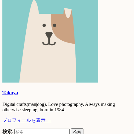
Takuya
Digital crafts(man|dog). Love photography. Always making
otherwise sleeping. born in 1984.
プロフィールを表示 →
検索: