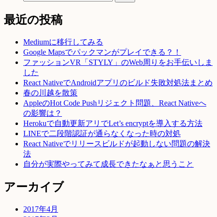
最近の投稿
Mediumに移行してみる
Google Mapsでパックマンがプレイできる？！
ファッションVR「STYLY」のWeb周りをお手伝いしま
した
React NativeでAndroidアプリのビルド失敗対処法まとめ
春の川越を散策
AppleのHot Code Pushリジェクト問題、React Nativeへ
の影響は？
Herokuで自動更新アリでLet’s encryptを導入する方法
LINEで二段階認証が通らなくなった時の対処
React Nativeでリリースビルドが起動しない問題の解決
法
自分が実際やってみて成長できたなぁと思うこと
アーカイブ
2017年4月