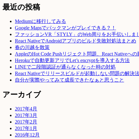
最近の投稿
Mediumに移行してみる
Google Mapsでパックマンがプレイできる？！
ファッションVR「STYLY」のWeb周りをお手伝いしま
React NativeでAndroidアプリのビルド失敗対処法まとめ
春の川越を散策
AppleのHot Code Pushリジェクト問題、React Native
Herokuで自動更新アリでLet’s encryptを導入する方法
LINEで二段階認証が通らなくなった時の対処
React Nativeでリリースビルドが起動しない問題の解決
自分が実際やってみて成長できたなぁと思うこと
アーカイブ
2017年4月
2017年3月
2017年2月
2017年1月
2016年12月