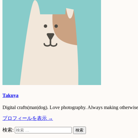
Takuya
Digital crafts(man|dog). Love photography. Always making otherwise 
プロフィールを表示 →
検索: