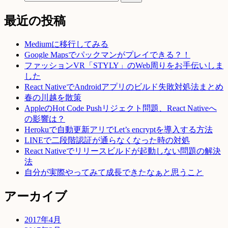
最近の投稿
Mediumに移行してみる
Google Mapsでパックマンがプレイできる？！
ファッションVR「STYLY」のWeb周りをお手伝いしま
した
React NativeでAndroidアプリのビルド失敗対処法まとめ
春の川越を散策
AppleのHot Code Pushリジェクト問題、React Nativeへ
の影響は？
Herokuで自動更新アリでLet’s encryptを導入する方法
LINEで二段階認証が通らなくなった時の対処
React Nativeでリリースビルドが起動しない問題の解決
法
自分が実際やってみて成長できたなぁと思うこと
アーカイブ
2017年4月