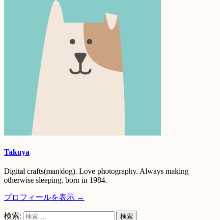
Takuya
Digital crafts(man|dog). Love photography. Always making
otherwise sleeping. born in 1984.
プロフィールを表示 →
検索: