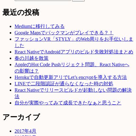
最近の投稿
Mediumに移行してみる
Google Mapsでパックマンがプレイできる？！
ファッションVR「STYLY」のWeb周りをお手伝いしま
した
React NativeでAndroidアプリのビルド失敗対処法まとめ
春の川越を散策
AppleのHot Code Pushリジェクト問題、React Nativeへ
の影響は？
Herokuで自動更新アリでLet’s encryptを導入する方法
LINEで二段階認証が通らなくなった時の対処
React Nativeでリリースビルドが起動しない問題の解決
法
自分が実際やってみて成長できたなぁと思うこと
アーカイブ
2017年4月