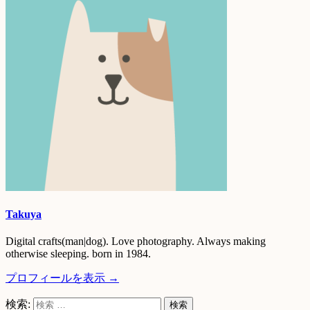
Takuya
Digital crafts(man|dog). Love photography. Always making
otherwise sleeping. born in 1984.
プロフィールを表示 →
検索: