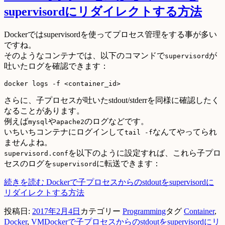
supervisordにリダイレクトする方法
Dockerではsupervisordを使ってプロセス管理をする事が多い
ですね。
そのようなコンテナでは、以下のコマンドで
が
supervisord
吐いたログを確認できます：
さらに、子プロセスが吐いたstdout/stderrを同様に確認したく
なることがあります。
例えば
や
のログなどです。
mysql
apache2
いちいちコンテナにログインして
なんてやってられ
tail -f
ませんよね。
を以下のように設定すれば、これら子プロ
supervisord.conf
セスのログを
に転送できます：
supervisord
続きを読む
Dockerで子プロセスからのstdoutをsupervisordに
リダイレクトする方法
投稿日:
2017年2月4日
カテゴリー
Programming
タグ
Container
,
Docker
,
VM
Dockerで子プロセスからのstdoutをsupervisordにリ