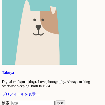
Takuya
Digital crafts(man|dog). Love photography. Always making
otherwise sleeping. born in 1984.
プロフィールを表示 →
検索: