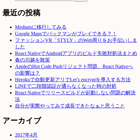
最近の投稿
Mediumに移行してみる
Google Mapsでパックマンがプレイできる？！
ファッションVR「STYLY」のWeb周りをお手伝いしま
した
React NativeでAndroidアプリのビルド失敗対処法まとめ
春の川越を散策
AppleのHot Code Pushリジェクト問題、React Nativeへ
の影響は？
Herokuで自動更新アリでLet’s encryptを導入する方法
LINEで二段階認証が通らなくなった時の対処
React Nativeでリリースビルドが起動しない問題の解決
法
自分が実際やってみて成長できたなぁと思うこと
アーカイブ
2017年4月