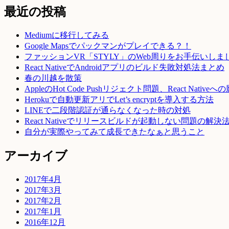
最近の投稿
Mediumに移行してみる
Google Mapsでパックマンがプレイできる？！
ファッションVR「STYLY」のWeb周りをお手伝いしま
React NativeでAndroidアプリのビルド失敗対処法まとめ
春の川越を散策
AppleのHot Code Pushリジェクト問題、React Native
Herokuで自動更新アリでLet’s encryptを導入する方法
LINEで二段階認証が通らなくなった時の対処
React Nativeでリリースビルドが起動しない問題の解決
自分が実際やってみて成長できたなぁと思うこと
アーカイブ
2017年4月
2017年3月
2017年2月
2017年1月
2016年12月