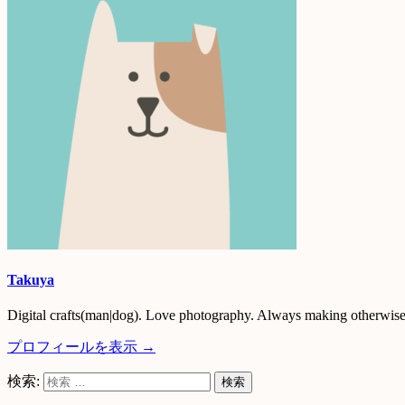
Takuya
Digital crafts(man|dog). Love photography. Always making otherwise 
プロフィールを表示 →
検索: