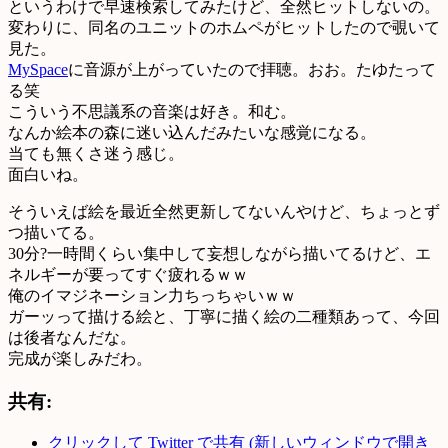
というわけで早速検索してみたけど、全然ヒットしないの。
変わりに、同名のユニットのホムペがヒットしたので覗いて
見た。
MySpace
に音源が上がっていたので拝聴。おお。たゆたって
る笑
こういう不思議系の音楽は好き。和む。
なんか絵本の森に迷い込んだみたいな感覚になる。
当ても無くさ迷う感じ。
面白いね。
そういえば絵を最近全然更新してないんやけど、ちょっとず
つ描いてる。
30分?一時間くらい集中して妄想しながら描いてるけど、エ
ネルギーが要ってすぐ疲れるｗｗ
俺のイマジネーション力ちっちゃいｗｗ
ガーッって描ける絵と、丁寧に描く絵の二種類あって、今回
は後者なんだな。
完成が楽しみだわ。
共有:
クリックして Twitter で共有 (新しいウィンドウで開き