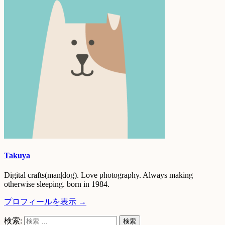
Takuya
Digital crafts(man|dog). Love photography. Always making
otherwise sleeping. born in 1984.
プロフィールを表示 →
検索: