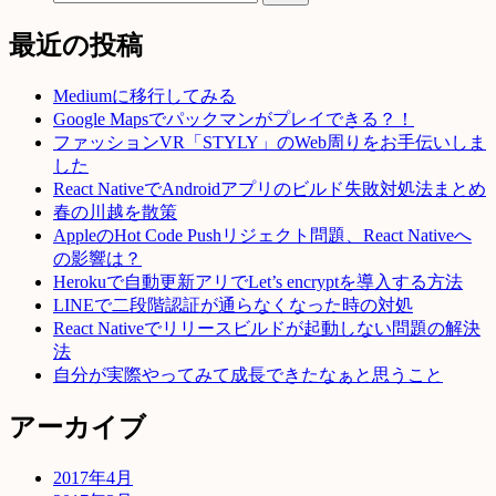
最近の投稿
Mediumに移行してみる
Google Mapsでパックマンがプレイできる？！
ファッションVR「STYLY」のWeb周りをお手伝いしま
した
React NativeでAndroidアプリのビルド失敗対処法まとめ
春の川越を散策
AppleのHot Code Pushリジェクト問題、React Nativeへ
の影響は？
Herokuで自動更新アリでLet’s encryptを導入する方法
LINEで二段階認証が通らなくなった時の対処
React Nativeでリリースビルドが起動しない問題の解決
法
自分が実際やってみて成長できたなぁと思うこと
アーカイブ
2017年4月