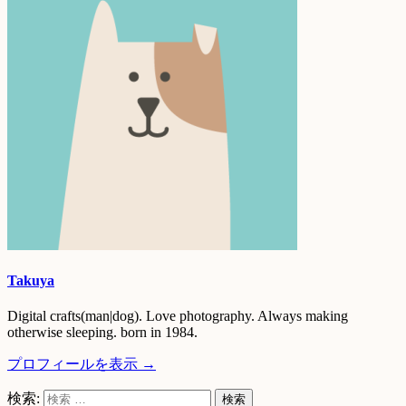
Takuya
Digital crafts(man|dog). Love photography. Always making
otherwise sleeping. born in 1984.
プロフィールを表示 →
検索: