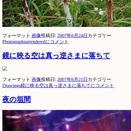
フォーマット
画像
投稿日:
2007年6月24日
カテゴリー
Photograph
surrenderedに
コメント
鏡に映る空は真っ逆さまに落ちて
フォーマット
画像
投稿日:
2007年6月21日
カテゴリー
Drawings
鏡に映る空は真っ逆さまに落ちてに
コメント
夜の垣間