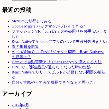
最近の投稿
Mediumに移行してみる
Google Mapsでパックマンがプレイできる？！
ファッションVR「STYLY」のWeb周りをお手伝いしま
した
React NativeでAndroidアプリのビルド失敗対処法まとめ
春の川越を散策
AppleのHot Code Pushリジェクト問題、React Nativeへ
の影響は？
Herokuで自動更新アリでLet’s encryptを導入する方法
LINEで二段階認証が通らなくなった時の対処
React Nativeでリリースビルドが起動しない問題の解決
法
自分が実際やってみて成長できたなぁと思うこと
アーカイブ
2017年4月