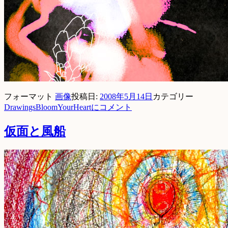
フォーマット
画像
投稿日:
2008年5月14日
カテゴリー
Drawings
BloomYourHeartに
コメント
仮面と風船