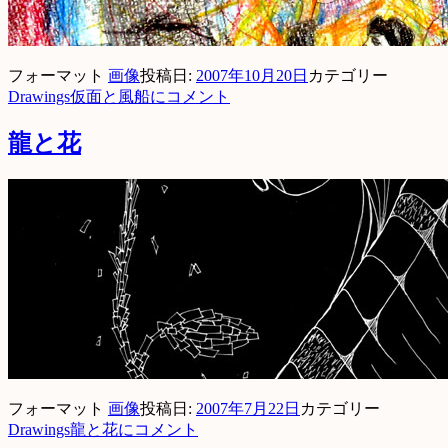
フォーマット
画像
投稿日:
2007年10月20日
カテゴリー
Drawings
仮面と風船に
コメント
龍と花
フォーマット
画像
投稿日:
2007年7月22日
カテゴリー
Drawings
龍と花に
コメント