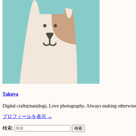
Takuya
Digital crafts(man|dog). Love photography. Always making otherwise 
プロフィールを表示 →
検索: