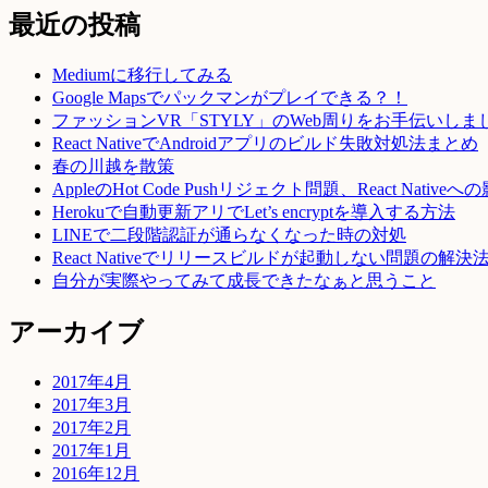
最近の投稿
Mediumに移行してみる
Google Mapsでパックマンがプレイできる？！
ファッションVR「STYLY」のWeb周りをお手伝いしま
React NativeでAndroidアプリのビルド失敗対処法まとめ
春の川越を散策
AppleのHot Code Pushリジェクト問題、React Native
Herokuで自動更新アリでLet’s encryptを導入する方法
LINEで二段階認証が通らなくなった時の対処
React Nativeでリリースビルドが起動しない問題の解決
自分が実際やってみて成長できたなぁと思うこと
アーカイブ
2017年4月
2017年3月
2017年2月
2017年1月
2016年12月