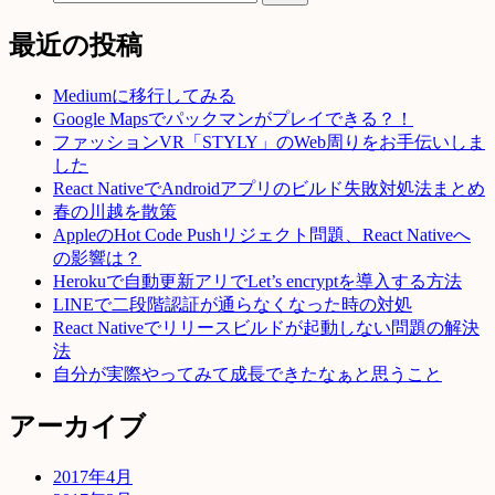
最近の投稿
Mediumに移行してみる
Google Mapsでパックマンがプレイできる？！
ファッションVR「STYLY」のWeb周りをお手伝いしま
した
React NativeでAndroidアプリのビルド失敗対処法まとめ
春の川越を散策
AppleのHot Code Pushリジェクト問題、React Nativeへ
の影響は？
Herokuで自動更新アリでLet’s encryptを導入する方法
LINEで二段階認証が通らなくなった時の対処
React Nativeでリリースビルドが起動しない問題の解決
法
自分が実際やってみて成長できたなぁと思うこと
アーカイブ
2017年4月