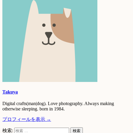
Takuya
Digital crafts(man|dog). Love photography. Always making
otherwise sleeping. born in 1984.
プロフィールを表示 →
検索: