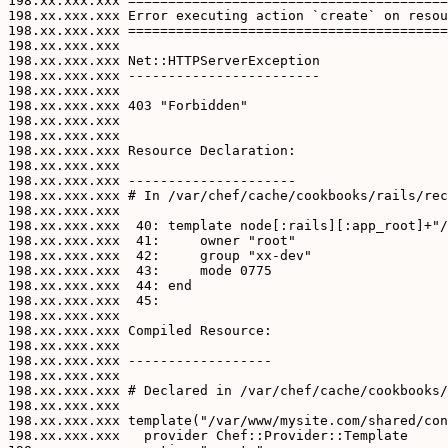
198.xx.xxx.xxx ========================================
198.xx.xxx.xxx Error executing action `create` on resou
198.xx.xxx.xxx ========================================
198.xx.xxx.xxx

198.xx.xxx.xxx Net::HTTPServerException

198.xx.xxx.xxx ------------------------

198.xx.xxx.xxx

198.xx.xxx.xxx 403 "Forbidden"

198.xx.xxx.xxx

198.xx.xxx.xxx

198.xx.xxx.xxx Resource Declaration:

198.xx.xxx.xxx

198.xx.xxx.xxx ---------------------

198.xx.xxx.xxx # In /var/chef/cache/cookbooks/rails/rec
198.xx.xxx.xxx

198.xx.xxx.xxx  40: template node[:rails][:app_root]+"/
198.xx.xxx.xxx  41:     owner "root"

198.xx.xxx.xxx  42:     group "xx-dev"

198.xx.xxx.xxx  43:     mode 0775

198.xx.xxx.xxx  44: end

198.xx.xxx.xxx  45:

198.xx.xxx.xxx

198.xx.xxx.xxx Compiled Resource:

198.xx.xxx.xxx

198.xx.xxx.xxx ------------------

198.xx.xxx.xxx

198.xx.xxx.xxx # Declared in /var/chef/cache/cookbooks/
198.xx.xxx.xxx

198.xx.xxx.xxx template("/var/www/mysite.com/shared/con
198.xx.xxx.xxx   provider Chef::Provider::Template
