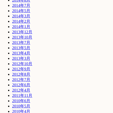
2014年8月
2014年7月
2014年5月
2014年3月
2014年2月
2014年1月
2013年12月
2013年10月
2013年7月
2013年5月
2013年4月
2013年3月
2012年10月
2012年9月
2012年8月
2012年7月
2012年6月
2012年4月
2011年11月
2010年6月
2010年5月
2010年4月