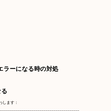
iddenエラーになる時の対処
なる
くわします：