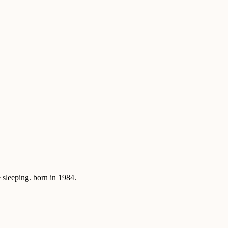
sleeping. born in 1984.