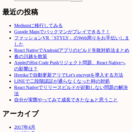
最近の投稿
Mediumに移行してみる
Google Mapsでパックマンがプレイできる？！
ファッションVR「STYLY」のWeb周りをお手伝いしま
した
React NativeでAndroidアプリのビルド失敗対処法まとめ
春の川越を散策
AppleのHot Code Pushリジェクト問題、React Nativeへ
の影響は？
Herokuで自動更新アリでLet’s encryptを導入する方法
LINEで二段階認証が通らなくなった時の対処
React Nativeでリリースビルドが起動しない問題の解決
法
自分が実際やってみて成長できたなぁと思うこと
アーカイブ
2017年4月