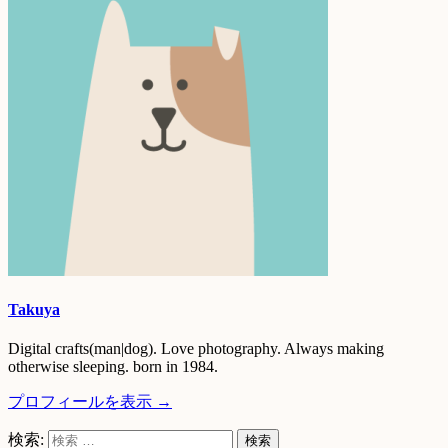
Takuya
Digital crafts(man|dog). Love photography. Always making
otherwise sleeping. born in 1984.
プロフィールを表示 →
検索: