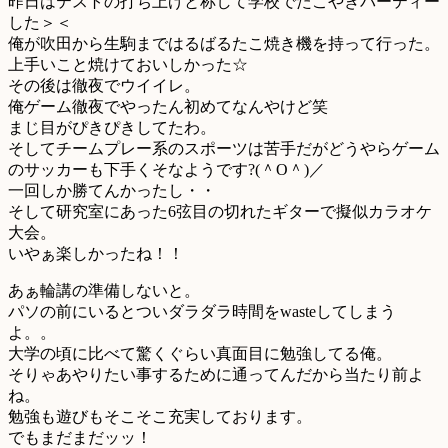
昨日はテストの打ち上げと称して学校でたこやきパーティー
した＞＜
俺が吹田から生駒まではるばるたこ焼き機を持って行った。
上手いこと焼けておいしかった☆
その後は徹夜でウイイレ。
俺ゲーム徹夜でやったん初めてなんやけど笑
まじ目がぴきぴきしてたわ。
そしてチームプレー系のスポーツは苦手だがどうやらゲーム
のサッカーも下手くそなようです?(＾O＾)／
一回しか勝てんかったし・・
そして研究室にあった6弦目の切れたギターで擬似カラオケ
大会。
いやぁ楽しかったね！！
あぁ輪講の準備しないと。
パソの前にいるとついダラダラ時間をwasteしてしまう
よ。。
大学の頃に比べて驚くぐらい真面目に勉強してる俺。
そりゃあやりたい事するために通ってんだから当たり前よ
ね。
勉強も遊びもそこそこ充実しております。
でもまだまだッッ！