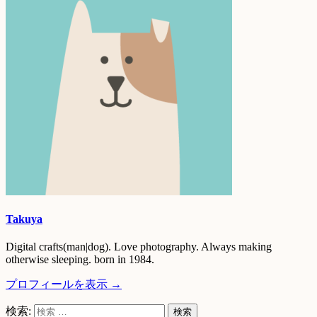
Takuya
Digital crafts(man|dog). Love photography. Always making
otherwise sleeping. born in 1984.
プロフィールを表示 →
検索: