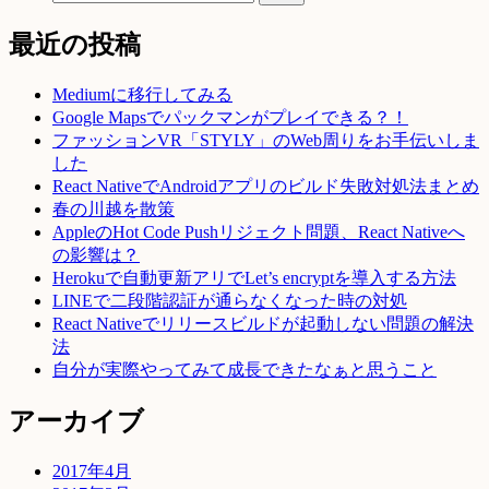
最近の投稿
Mediumに移行してみる
Google Mapsでパックマンがプレイできる？！
ファッションVR「STYLY」のWeb周りをお手伝いしま
した
React NativeでAndroidアプリのビルド失敗対処法まとめ
春の川越を散策
AppleのHot Code Pushリジェクト問題、React Nativeへ
の影響は？
Herokuで自動更新アリでLet’s encryptを導入する方法
LINEで二段階認証が通らなくなった時の対処
React Nativeでリリースビルドが起動しない問題の解決
法
自分が実際やってみて成長できたなぁと思うこと
アーカイブ
2017年4月