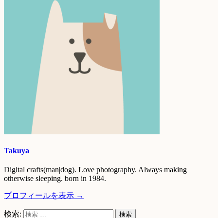
Takuya
Digital crafts(man|dog). Love photography. Always making
otherwise sleeping. born in 1984.
プロフィールを表示 →
検索: