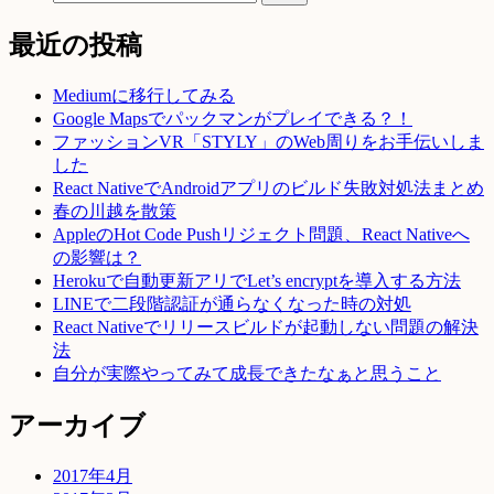
最近の投稿
Mediumに移行してみる
Google Mapsでパックマンがプレイできる？！
ファッションVR「STYLY」のWeb周りをお手伝いしま
した
React NativeでAndroidアプリのビルド失敗対処法まとめ
春の川越を散策
AppleのHot Code Pushリジェクト問題、React Nativeへ
の影響は？
Herokuで自動更新アリでLet’s encryptを導入する方法
LINEで二段階認証が通らなくなった時の対処
React Nativeでリリースビルドが起動しない問題の解決
法
自分が実際やってみて成長できたなぁと思うこと
アーカイブ
2017年4月