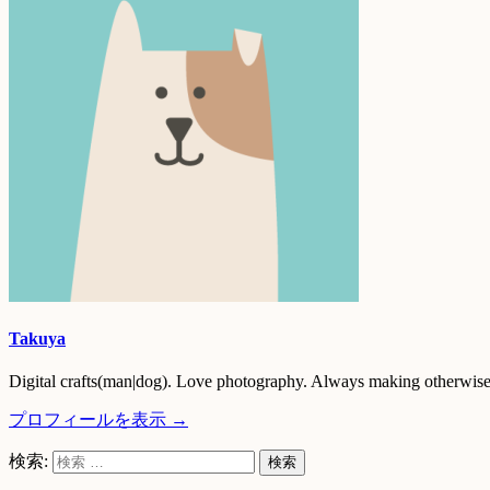
Takuya
Digital crafts(man|dog). Love photography. Always making otherwise 
プロフィールを表示 →
検索: