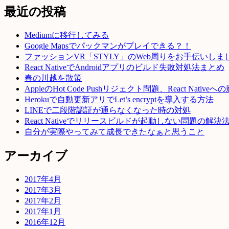
最近の投稿
Mediumに移行してみる
Google Mapsでパックマンがプレイできる？！
ファッションVR「STYLY」のWeb周りをお手伝いしま
React NativeでAndroidアプリのビルド失敗対処法まとめ
春の川越を散策
AppleのHot Code Pushリジェクト問題、React Native
Herokuで自動更新アリでLet’s encryptを導入する方法
LINEで二段階認証が通らなくなった時の対処
React Nativeでリリースビルドが起動しない問題の解決
自分が実際やってみて成長できたなぁと思うこと
アーカイブ
2017年4月
2017年3月
2017年2月
2017年1月
2016年12月