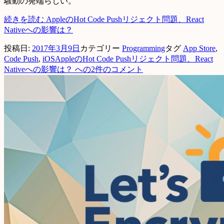
騒動の発端らしい。
続きを読む
AppleのHot Code Pushリジェクト問題、React
Nativeへの影響は？
投稿日:
2017年3月9日
カテゴリー
Programming
タグ
App Store
,
Code Push
,
iOS
AppleのHot Code Pushリジェクト問題、React
Nativeへの影響は？ への
2件のコメント