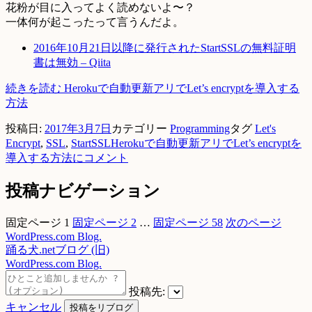
花粉が目に入ってよく読めないよ〜？
一体何が起こったって言うんだよ。
2016年10月21日以降に発行されたStartSSLの無料証明
書は無効 – Qiita
続きを読む
Herokuで自動更新アリでLet’s encryptを導入する
方法
投稿日:
2017年3月7日
カテゴリー
Programming
タグ
Let's
Encrypt
,
SSL
,
StartSSL
Herokuで自動更新アリでLet’s encryptを
導入する方法に
コメント
投稿ナビゲーション
固定ページ
1
固定ページ
2
…
固定ページ
58
次のページ
WordPress.com Blog.
踊る犬.netブログ (旧)
WordPress.com Blog.
投稿先:
キャンセル