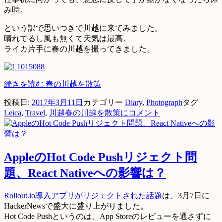
み時。
という訳で思いつきで川越に来てみました。
晴れてるし風も無くて天気は最高。
ライカ片手に春の川越を撮ってきました。
続きを読む
春の川越を散策
投稿日:
2017年3月11日
カテゴリー
Diary
,
Photograph
タグ
Leica
,
Travel
,
川越
春の川越を散策に
コメント
AppleのHot Code Pushリジェクト問
題、React Nativeへの影響は？
Rollout.io導入アプリがリジェクトされた話題
は、3月7日に
HackerNewsで盛大に盛り上がりました。
Hot Code Pushというのは、App Storeのレビューを通さずに