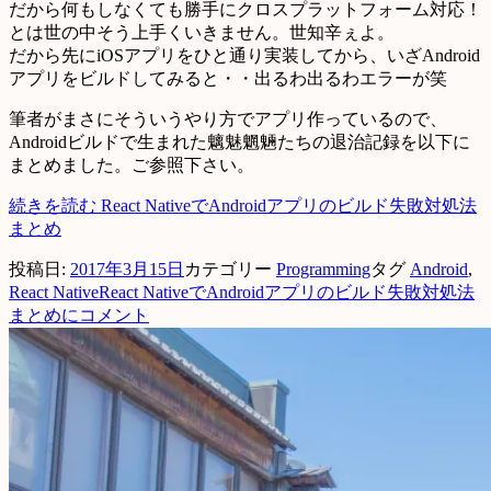
だから何もしなくても勝手にクロスプラットフォーム対応！
とは世の中そう上手くいきません。世知辛ぇよ。
だから先にiOSアプリをひと通り実装してから、いざAndroid
アプリをビルドしてみると・・出るわ出るわエラーが笑
筆者がまさにそういうやり方でアプリ作っているので、
Androidビルドで生まれた魑魅魍魎たちの退治記録を以下に
まとめました。ご参照下さい。
続きを読む
React NativeでAndroidアプリのビルド失敗対処法
まとめ
投稿日:
2017年3月15日
カテゴリー
Programming
タグ
Android
,
React Native
React NativeでAndroidアプリのビルド失敗対処法
まとめに
コメント