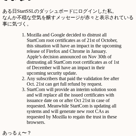
ある日StartSSLのダッシュボードにログインした私。
なんか不穏な空気を醸すメッセージが赤々と表示されている
事に気づく。
Mozilla and Google decided to distrust all
StartCom root certificates as of 21st of October,
this situation will have an impact in the upcoming
release of Firefox and Chrome in January.
Apple’s decision announced on Nov 30th of
distrusting all StartCom root certificates as of 1st
of December will have an impact in their
upcoming security update.
Any subscribers that paid the validation fee after
Oct. 21st can get full refund by request.
StartCom will provide an interim solution soon
and will replace all the issued certificates with
issuance date on or after Oct 21st in case of
requested. Meanwhile StartCom is updating all
systems and will generate new root CAs as
requested by Mozilla to regain the trust in these
browsers.
あっるぇ〜？