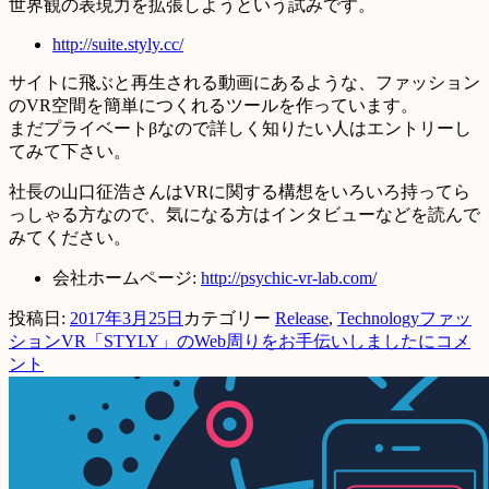
世界観の表現力を拡張しようという試みです。
http://suite.styly.cc/
サイトに飛ぶと再生される動画にあるような、ファッション
のVR空間を簡単につくれるツールを作っています。
まだプライベートβなので詳しく知りたい人はエントリーし
てみて下さい。
社長の山口征浩さんはVRに関する構想をいろいろ持ってら
っしゃる方なので、気になる方はインタビューなどを読んで
みてください。
会社ホームページ:
http://psychic-vr-lab.com/
投稿日:
2017年3月25日
カテゴリー
Release
,
Technology
ファッ
ションVR「STYLY」のWeb周りをお手伝いしましたに
コメ
ント