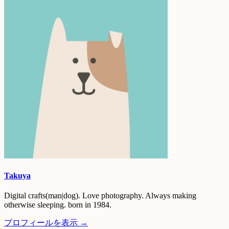
Takuya
Digital crafts(man|dog). Love photography. Always making
otherwise sleeping. born in 1984.
プロフィールを表示 →