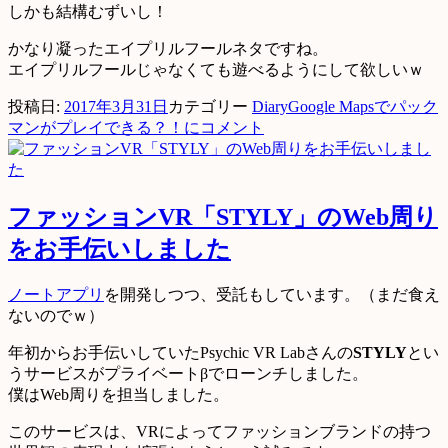
しかも結構むずいし！
かなり凝ったエイプリルフールネタですね。
エイプリルフールじゃなくても遊べるようにして欲しいｗ
投稿日:
2017年3月31日
カテゴリー
Diary
Google Mapsでパック
マンがプレイできる？！に
コメント
ファッションVR「STYLY」のWeb周り
をお手伝いしました
ノートアプリ
を開発しつつ、受託もしています。（まだ食え
ないのでｗ）
年初からお手伝いしていたPsychic VR Labさんの
STYLY
とい
うサービスがプライベートβでローンチしました。
僕はWeb周りを担当しました。
このサービスは、VRによってファッションブランドの持つ