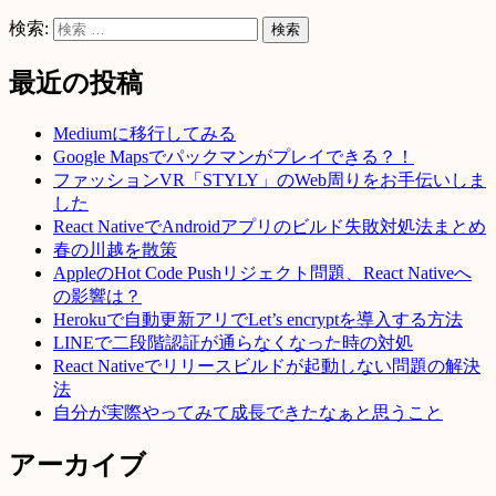
検索:
最近の投稿
Mediumに移行してみる
Google Mapsでパックマンがプレイできる？！
ファッションVR「STYLY」のWeb周りをお手伝いしま
した
React NativeでAndroidアプリのビルド失敗対処法まとめ
春の川越を散策
AppleのHot Code Pushリジェクト問題、React Nativeへ
の影響は？
Herokuで自動更新アリでLet’s encryptを導入する方法
LINEで二段階認証が通らなくなった時の対処
React Nativeでリリースビルドが起動しない問題の解決
法
自分が実際やってみて成長できたなぁと思うこと
アーカイブ